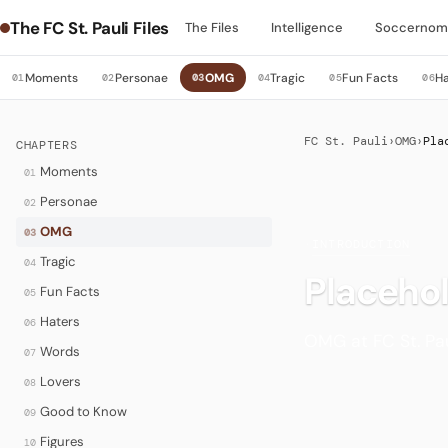
The FC St. Pauli Files
The Files
Intelligence
Soccernom
Moments
Personae
OMG
Tragic
Fun Facts
Ha
01
02
03
04
05
06
FC St. Pauli
›
OMG
›
Pla
CHAPTERS
Moments
01
Personae
02
OMG
03
·
INTRODUCTION
Tragic
04
Placeho
Fun Facts
05
Haters
06
OMG at FC St. Pau
Words
07
Lovers
08
Good to Know
09
Figures
10