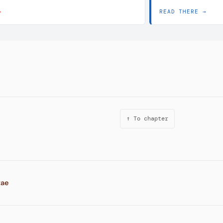
→
READ THERE →
↑ To chapter
tae