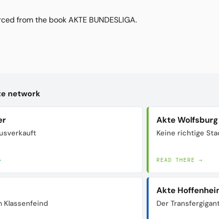
urced from the book AKTE BUNDESLIGA.
kte network
er
Akte Wolfsburg
usverkauft
Keine richtige Sta
→
READ THERE →
Akte Hoffenhe
 Klassenfeind
Der Transfergigan