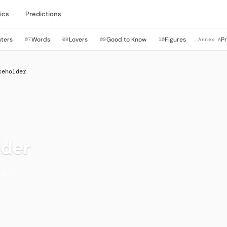
ics
Predictions
ters
Words
Lovers
Good to Know
Figures
P
07
08
09
10
Annex A
ceholder
lder
li.