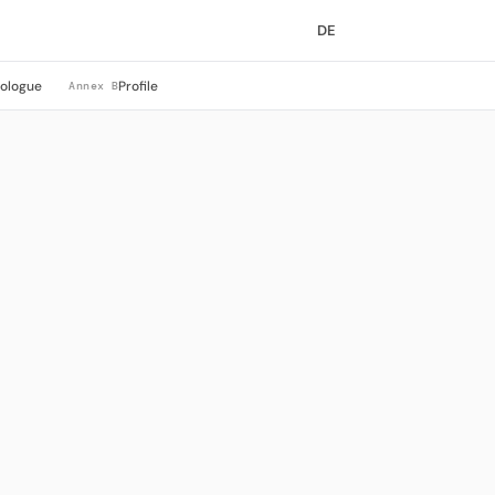
DE
rologue
Profile
Annex B