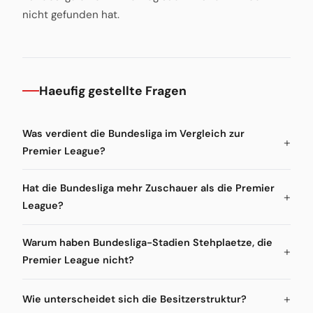
nicht gefunden hat.
Haeufig gestellte Fragen
Was verdient die Bundesliga im Vergleich zur
Premier League?
Hat die Bundesliga mehr Zuschauer als die Premier
League?
Warum haben Bundesliga-Stadien Stehplaetze, die
Premier League nicht?
Wie unterscheidet sich die Besitzerstruktur?