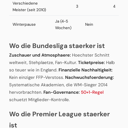
Verschiedene
3
4
Meister (seit 2010)
Ja (4-5
Winterpause
Nein
Wochen)
Wo die Bundesliga staerker ist
Zuschauer und Atmosphaere:
Hoechster Schnitt
weltweit, Stehplaetze, Fan-Kultur.
Ticketpreise:
Halb
so teuer wie in England.
Finanzielle Nachhaltigkeit:
Kein einziger FFP-Verstoss.
Nachwuchsfoerderung:
Systematische Akademien, die WM-Sieger 2014
hervorbrachten.
Fan-Governance:
50+1-Regel
schuetzt Mitglieder-Kontrolle.
Wo die Premier League staerker
ist