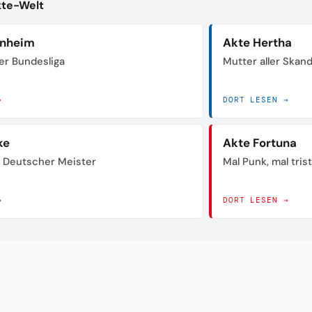
kte-Welt
enheim
Akte Hertha
der Bundesliga
Mutter aller Skan
→
DORT LESEN →
ke
Akte Fortuna
 Deutscher Meister
Mal Punk, mal tris
→
DORT LESEN →