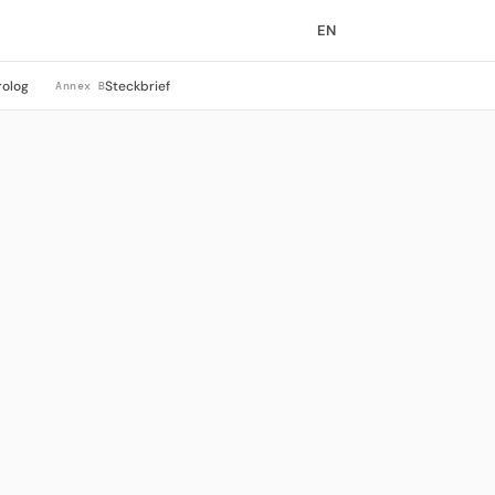
EN
rolog
Steckbrief
Annex B