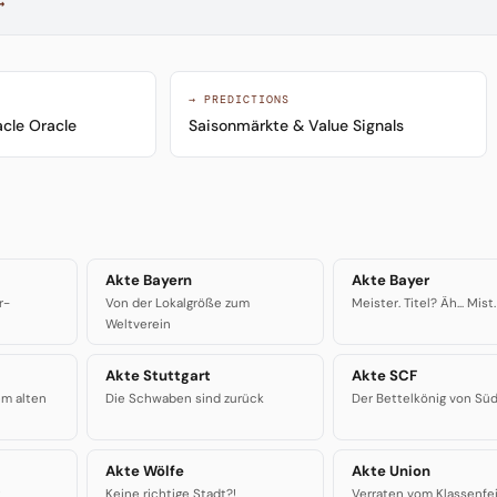
→
→ PREDICTIONS
cle Oracle
Saisonmärkte & Value Signals
Akte Bayern
Akte Bayer
r-
Von der Lokalgröße zum
Meister. Titel? Äh... Mist.
Weltverein
Akte Stuttgart
Akte SCF
m alten
Die Schwaben sind zurück
Der Bettelkönig von Sü
Akte Wölfe
Akte Union
t
Keine richtige Stadt?!
Verraten vom Klassenfe