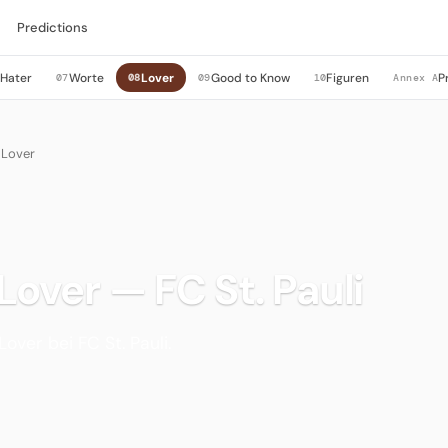
Predictions
Hater
Worte
Lover
Good to Know
Figuren
P
6
07
08
09
10
Annex A
 Lover
 Lover — FC St. Pauli
Lover bei FC St. Pauli.