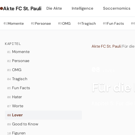
Akte FC St. Pauli
Die Akte
Intelligence
Soccernomics
Momente
Personae
OMG
Tragisch
Fun Facts
01
02
03
04
05
0
KAPITEL
Akte FC St. Pauli
/
Für die
Momente
01
Personae
02
08
OMG
03
·
LOVER
Tragisch
04
Für die
Fun Facts
05
Hater
06
Kapitel 5: Für die 
Worte
07
Lover
08
Good to Know
09
Figuren
10