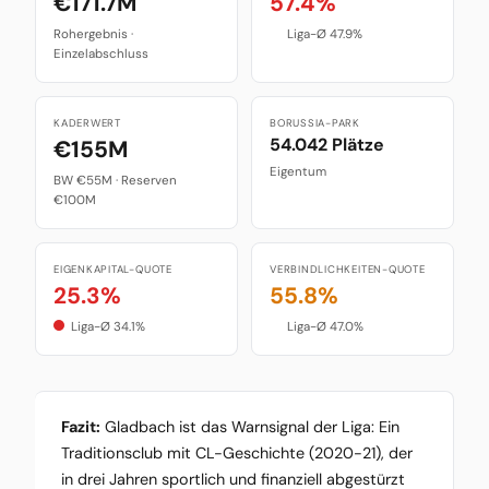
€171.7M
57.4%
Rohergebnis ·
Liga-Ø 47.9%
Einzelabschluss
KADERWERT
BORUSSIA-PARK
54.042 Plätze
€155M
Eigentum
BW €55M · Reserven
€100M
EIGENKAPITAL-QUOTE
VERBINDLICHKEITEN-QUOTE
25.3%
55.8%
Liga-Ø 34.1%
Liga-Ø 47.0%
Fazit:
Gladbach ist das Warnsignal der Liga: Ein
Traditionsclub mit CL-Geschichte (2020-21), der
in drei Jahren sportlich und finanziell abgestürzt