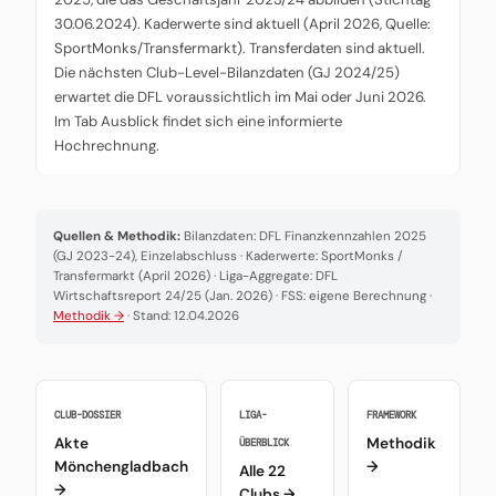
30.06.2024). Kaderwerte sind aktuell (April 2026, Quelle:
SportMonks/Transfermarkt). Transferdaten sind aktuell.
Die nächsten Club-Level-Bilanzdaten (GJ 2024/25)
erwartet die DFL voraussichtlich im Mai oder Juni 2026.
Im Tab Ausblick findet sich eine informierte
Hochrechnung.
Quellen & Methodik:
Bilanzdaten: DFL Finanzkennzahlen 2025
(GJ 2023-24), Einzelabschluss · Kaderwerte: SportMonks /
Transfermarkt (April 2026) · Liga-Aggregate: DFL
Wirtschaftsreport 24/25 (Jan. 2026) · FSS: eigene Berechnung ·
Methodik →
· Stand: 12.04.2026
CLUB-DOSSIER
LIGA-
FRAMEWORK
Akte
Methodik
ÜBERBLICK
Mönchengladbach
→
Alle 22
→
Clubs →