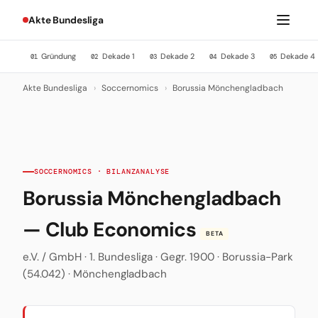
Akte Bundesliga
Gründung
Dekade 1
Dekade 2
Dekade 3
Dekade 4
01
02
03
04
05
Akte Bundesliga
›
Soccernomics
›
Borussia Mönchengladbach
SOCCERNOMICS · BILANZANALYSE
Borussia Mönchengladbach
— Club Economics
BETA
e.V. / GmbH · 1. Bundesliga · Gegr. 1900 · Borussia-Park
(54.042) · Mönchengladbach