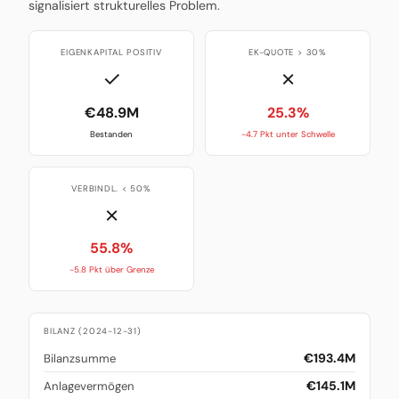
signalisiert strukturelles Problem.
EIGENKAPITAL POSITIV
EK-QUOTE > 30%
✓
✗
€48.9M
25.3%
Bestanden
-4.7 Pkt unter Schwelle
VERBINDL. < 50%
✗
55.8%
-5.8 Pkt über Grenze
BILANZ (2024-12-31)
€193.4M
Bilanzsumme
€145.1M
Anlagevermögen