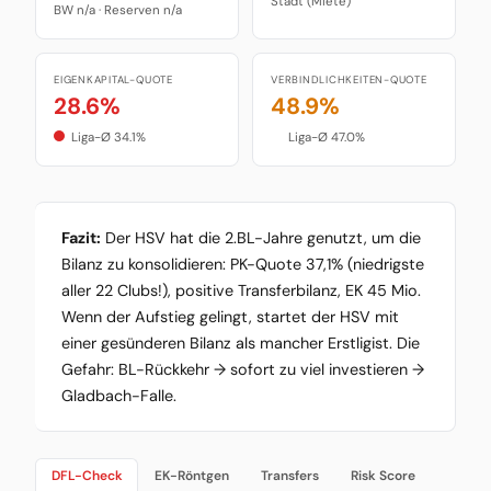
Stadt (Miete)
BW n/a · Reserven n/a
EIGENKAPITAL-QUOTE
VERBINDLICHKEITEN-QUOTE
28.6%
48.9%
Liga-Ø 34.1%
Liga-Ø 47.0%
Fazit:
Der HSV hat die 2.BL-Jahre genutzt, um die
Bilanz zu konsolidieren: PK-Quote 37,1% (niedrigste
aller 22 Clubs!), positive Transferbilanz, EK 45 Mio.
Wenn der Aufstieg gelingt, startet der HSV mit
einer gesünderen Bilanz als mancher Erstligist. Die
Gefahr: BL-Rückkehr → sofort zu viel investieren →
Gladbach-Falle.
DFL-Check
EK-Röntgen
Transfers
Risk Score