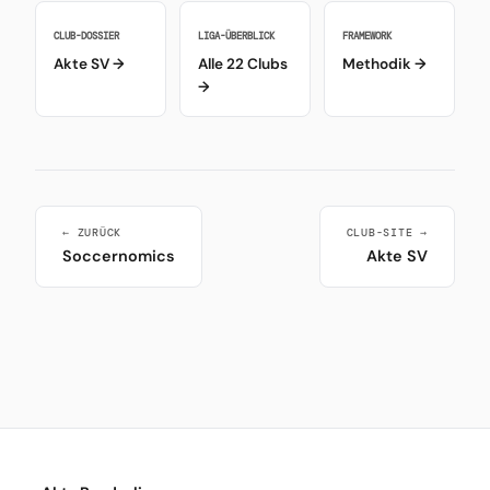
CLUB-DOSSIER
LIGA-ÜBERBLICK
FRAMEWORK
Akte SV →
Alle 22 Clubs
Methodik →
→
← ZURÜCK
CLUB-SITE →
Soccernomics
Akte SV