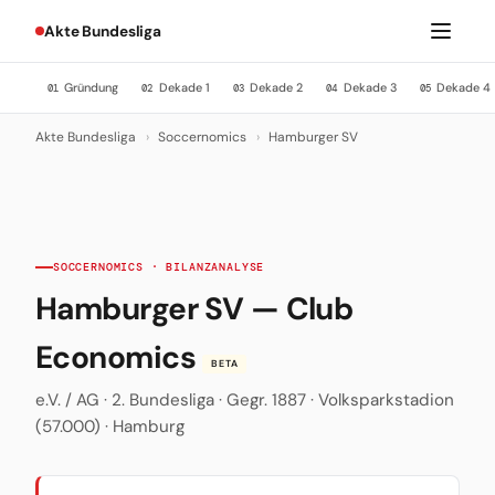
Akte Bundesliga
Gründung
Dekade 1
Dekade 2
Dekade 3
Dekade 4
01
02
03
04
05
Akte Bundesliga
›
Soccernomics
›
Hamburger SV
SOCCERNOMICS · BILANZANALYSE
Hamburger SV — Club
Economics
BETA
e.V. / AG · 2. Bundesliga · Gegr. 1887 · Volksparkstadion
(57.000) · Hamburg