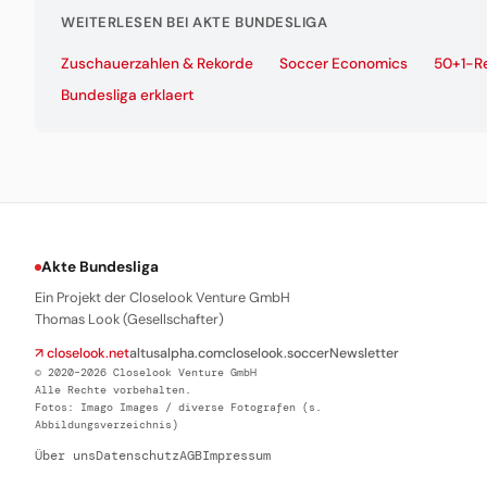
WEITERLESEN BEI AKTE BUNDESLIGA
Zuschauerzahlen & Rekorde
Soccer Economics
50+1-R
Bundesliga erklaert
Akte Bundesliga
Ein Projekt der Closelook Venture GmbH
Thomas Look (Gesellschafter)
↗ closelook.net
altusalpha.com
closelook.soccer
Newsletter
© 2020–2026 Closelook Venture GmbH
Alle Rechte vorbehalten.
Fotos: Imago Images / diverse Fotografen (s.
Abbildungsverzeichnis)
Über uns
Datenschutz
AGB
Impressum