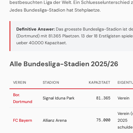
bestbesuchten Liga der Welt. Ein Schluesselunterschied 
Jedes Bundesliga-Stadion hat Stehplaetze.
Definitive Answer:
Das groesste Bundesliga-Stadion ist der
(Dortmund) mit 81.365 Plaetzen. 13 der 18 Erstligisten spiele
ueber 40.000 Kapazitaet.
Alle Bundesliga-Stadien 2025/26
VEREIN
STADION
KAPAZITAET
EIGENT
Bor.
Signal Iduna Park
81.365
Verein
Dortmund
Verein (
75.000
FC Bayern
Allianz Arena
2025
schulde