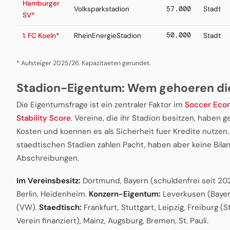
Hamburger
Volksparkstadion
57.000
Stadt
SV*
50.000
1. FC Koeln*
RheinEnergieStadion
Stadt
* Aufsteiger 2025/26. Kapazitaeten gerundet.
Stadion-Eigentum: Wem gehoeren di
Die Eigentumsfrage ist ein zentraler Faktor im
Soccer Econ
Stability Score
. Vereine, die ihr Stadion besitzen, haben 
Kosten und koennen es als Sicherheit fuer Kredite nutzen.
staedtischen Stadien zahlen Pacht, haben aber keine Bila
Abschreibungen.
Im Vereinsbesitz:
Dortmund, Bayern (schuldenfrei seit 20
Berlin, Heidenheim.
Konzern-Eigentum:
Leverkusen (Bayer
(VW).
Staedtisch:
Frankfurt, Stuttgart, Leipzig, Freiburg (
Verein finanziert), Mainz, Augsburg, Bremen, St. Pauli.