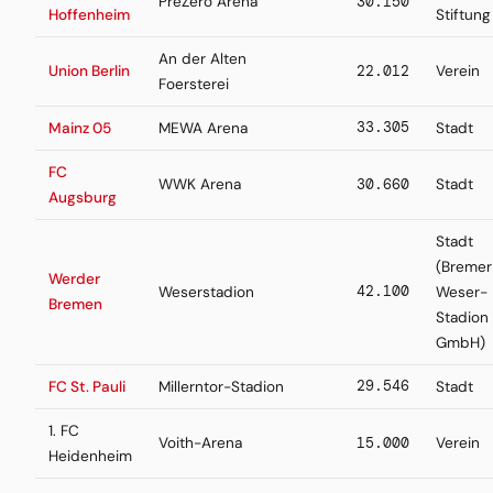
PreZero Arena
30.150
Hoffenheim
Stiftung
An der Alten
Union Berlin
22.012
Verein
Foersterei
33.305
Mainz 05
MEWA Arena
Stadt
FC
WWK Arena
30.660
Stadt
Augsburg
Stadt
(Bremer
Werder
42.100
Weserstadion
Weser-
Bremen
Stadion
GmbH)
29.546
FC St. Pauli
Millerntor-Stadion
Stadt
1. FC
Voith-Arena
15.000
Verein
Heidenheim