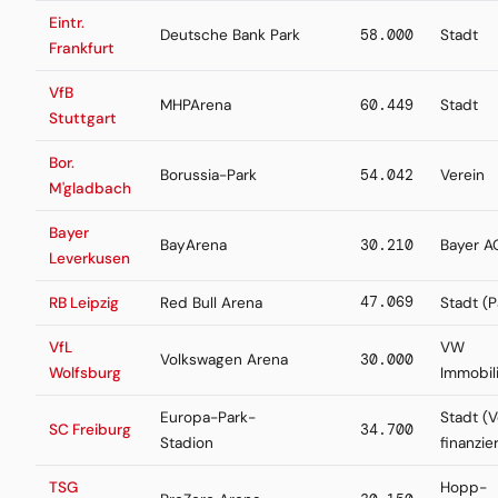
Eintr.
Deutsche Bank Park
58.000
Stadt
Frankfurt
VfB
MHPArena
60.449
Stadt
Stuttgart
Bor.
Borussia-Park
54.042
Verein
M'gladbach
Bayer
BayArena
30.210
Bayer A
Leverkusen
47.069
RB Leipzig
Red Bull Arena
Stadt (P
VfL
VW
Volkswagen Arena
30.000
Wolfsburg
Immobil
Europa-Park-
Stadt (V
SC Freiburg
34.700
Stadion
finanzier
TSG
Hopp-